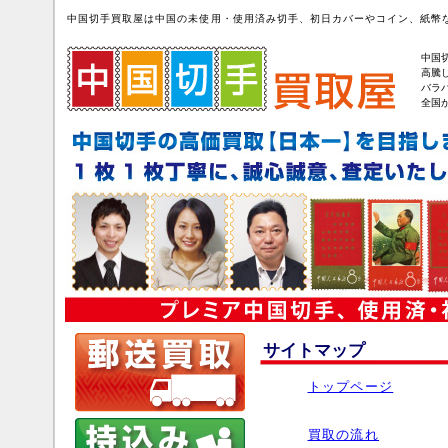
中国切手買取屋は中国の未使用・使用済み切手、初日カバーやコイン、紙幣
中国
高騰
バラ
全国
サイトマップ
トップページ
買取の流れ